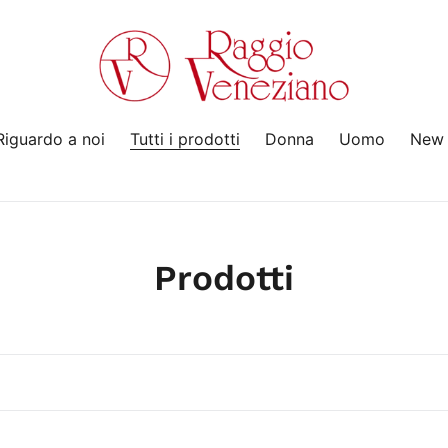
Riguardo a noi
Tutti i prodotti
Donna
Uomo
New 
C
Prodotti
o
l
l
e