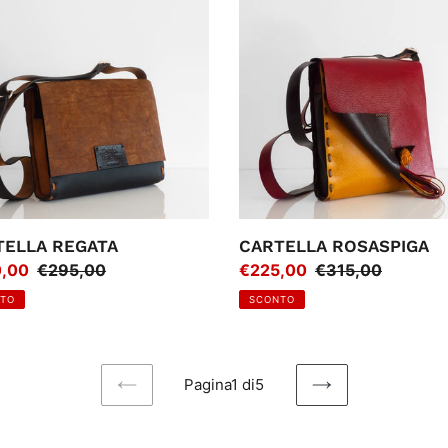
TA
ROSASPIGA
TELLA REGATA
CARTELLA ROSASPIGA
zo
,00
Prezzo
€295,00
Prezzo
€225,00
Prezzo
€315,00
regolare
di
regolare
TO
SCONTO
ta
vendita
Pagina1 di5
PAGINA
PAGINA
PRECEDENTE
SUCCESSIVA