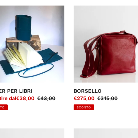
z
ER
BORSELLO
i
o
n
e
:
R PER LIBRI
BORSELLO
zo
tire dal€38,00
Prezzo
€43,00
Prezzo
€275,00
Prezzo
€315,00
regolare
di
regolare
TO
SCONTO
ta
vendita
ELLA
CARTELLA