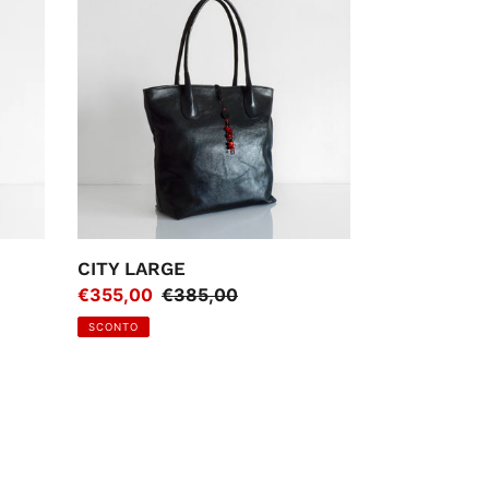
LARGE
CITY LARGE
Prezzo
€355,00
Prezzo
€385,00
di
regolare
SCONTO
vendita